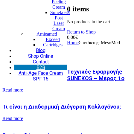
Peeling
Cream
0
items
Sunekos®
Post
No products in the cart.
Laser
Cream
Return to Shop
Amieamed
0,00
€
Exceed
Home
Συντάκτης:
MesoMed
Cartridges
Blog
Shop Online
Contact
Β2Β
Τεχνικές Εφαρμογής
Anti-Age Face Cream
SUNEKOS – Μέρος 1ο
SPF 15
Read more
Τι είναι η Διαδερμική Διέγερση Κολλαγόνου;
Read more