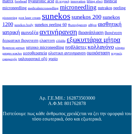
matrix
hyaluronic acid
medical
forehead
ift τεχνική
innovation
lifting efect
microneedling
microneedling
nutrakos
peeling
medicalmicroneedling
sunekos
sunekos 200
sunekos
pioneering
post laser cream
αισθητική
1200
sunekos peeling 60
sunekos body
Φωτογήρανση
αθήνα
αντιγήρανση
ιατρική
αμινοξέα
βιοανάπλαση
βιογένεση
εξωκυττάρια μήτρα
δερματικη βιογενεση
ελαστινη
ελλάδα
κολλαγόνο
ινοβλάστες
ιατρικο microneedling
θεραπεια ματιων
κύπρος
ομοιόσταση
μεσοθεραπεία
ολιστικη αντιγηρανση
μαυροι κυκλοι
τεχνικές
υαλουρονικό οξύ
χορίο
εφαρμογής
Αρ. Γ.Ε.ΜΗ.: 162873503000
Α.Φ.Μ: 801762878
Πιστεύουμε πως κάθε άνθρωπος χρειάζεται να ζει την ομορφιά του
τόσο εσωτερικά, όσο και εξωτερικά.