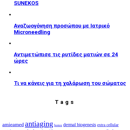
SUNEKOS
Αναζωογόνηση προσώπου με Ιατρικό
Microneedling
Αντιμετώπισε τις ρυτίδες ματιών σε 24
ώρες
Τι να κάνεις για τη χαλάρωση του σώματος
Tags
antiaging
amieamed
dermal biogenesis
extra cellular
botox