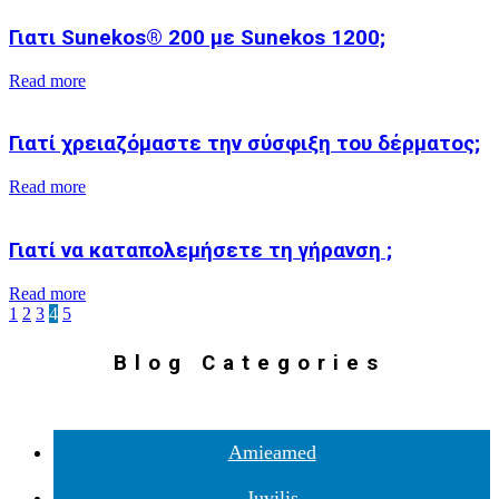
Γιατι Sunekos® 200 με Sunekos 1200;
Read more
Γιατί χρειαζόμαστε την σύσφιξη του δέρματος;
Read more
Γιατί να καταπολεμήσετε τη γήρανση ;
Read more
1
2
3
4
5
Blog Categories
Amieamed
Juvilis