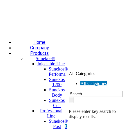
Επαύλεως 36, Χαϊδάρι, Τ.Κ.: 124 61
+30 210 59 10
165
+30 697 35 21 562
info@mesomed.gr
Facebook
Instagram
YouTube
Home
Company
Products
Sunekos®
Injectable Line
Sunekos®
All Categories
Performa
Sunekos
All Categories
1200
Sunekos
Body
Sunekos
Cell
Professional
Please enter key search to
Line
display results.
Sunekos®
Post
0