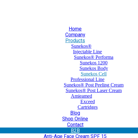
30 210 59 10 165
+30 697 35 21 562
info@mesomed.gr
Home
Company
Products
Sunekos®
Injectable Line
Sunekos® Performa
Sunekos 1200
Sunekos Body
Sunekos Cell
Professional Line
Sunekos® Post Peeling Cream
Sunekos® Post Laser Cream
Amieamed
Exceed
Cartridges
Blog
Shop Online
Contact
Β2Β
Anti-Age Face Cream SPF 15