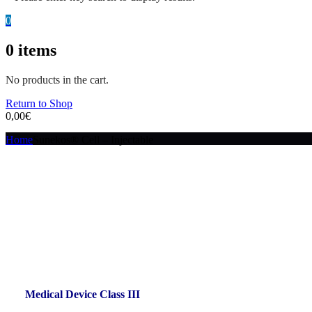
0
0
items
No products in the cart.
Return to Shop
0,00
€
Home
Sunekos® Cell – Injectable
Medical Device Class III