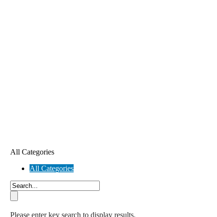
All Categories
All Categories
Please enter key search to display results.