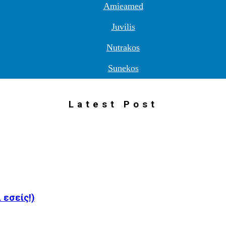
Amieamed
Juvilis
Nutrakos
Sunekos
Latest Post
 εσείς!)