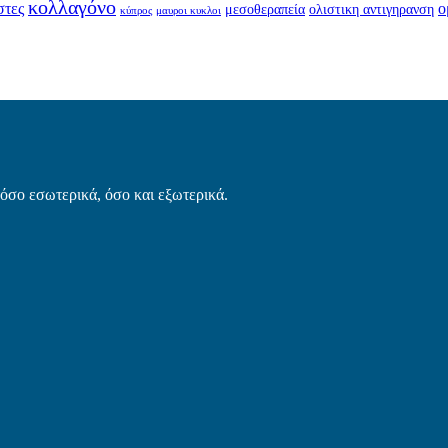
κολλαγόνο
στες
ο
μεσοθεραπεία
ολιστικη αντιγηρανση
κύπρος
μαυροι κυκλοι
τόσο εσωτερικά, όσο και εξωτερικά.