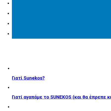
Γιατί Sunekos?
Γιατί αγαπάμε το SUNEKOS (και θα έπρεπε κι