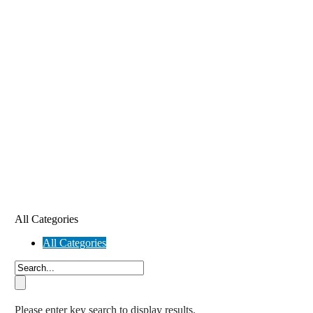
All Categories
All Categories
Please enter key search to display results.