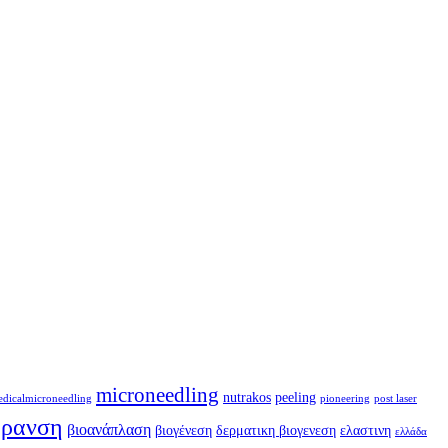
microneedling
nutrakos
peeling
dicalmicroneedling
pioneering
post laser
ήρανση
βιοανάπλαση
βιογένεση
δερματικη βιογενεση
ελαστινη
ελλάδα