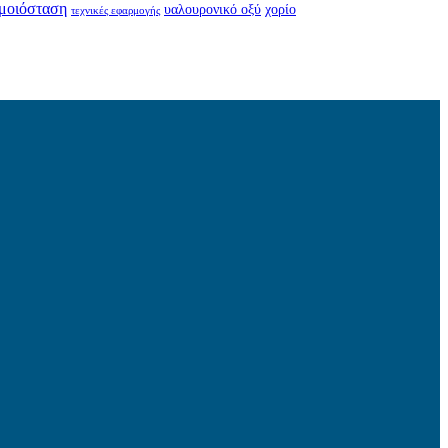
μοιόσταση
υαλουρονικό οξύ
χορίο
τεχνικές εφαρμογής