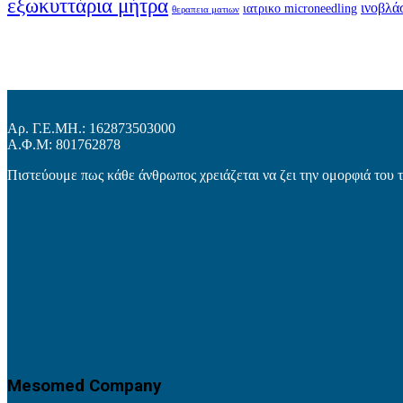
εξωκυττάρια μήτρα
ινοβλά
ιατρικο microneedling
θεραπεια ματιων
Αρ. Γ.Ε.ΜΗ.: 162873503000
Α.Φ.Μ: 801762878
Πιστεύουμε πως κάθε άνθρωπος χρειάζεται να ζει την ομορφιά του 
Mesomed Company