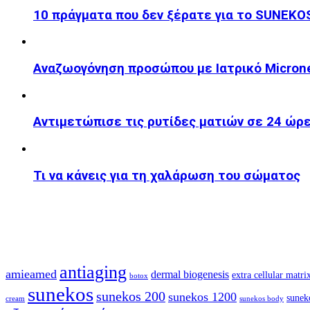
10 πράγματα που δεν ξέρατε για το SUNEKO
Αναζωογόνηση προσώπου με Ιατρικό Microne
Αντιμετώπισε τις ρυτίδες ματιών σε 24 ώρ
Τι να κάνεις για τη χαλάρωση του σώματος
antiaging
amieamed
dermal biogenesis
extra cellular matri
botox
sunekos
sunekos 200
sunekos 1200
sunek
cream
sunekos body