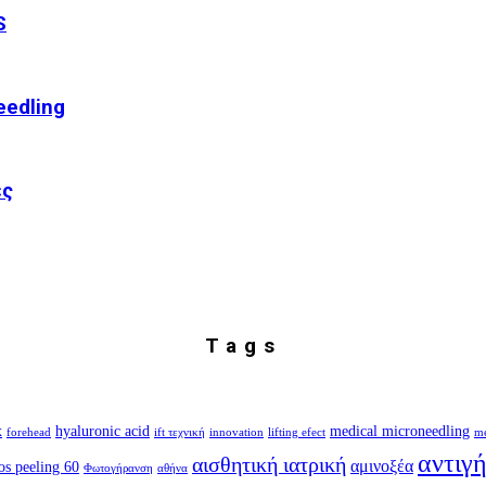
S
edling
ες
Tags
x
hyaluronic acid
medical microneedling
forehead
ift τεχνική
innovation
lifting efect
me
αντιγ
αισθητική ιατρική
αμινοξέα
os peeling 60
Φωτογήρανση
αθήνα