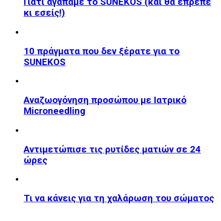
Γιατί αγαπάμε το SUNEKOS (και θα έπρεπε
κι εσείς!)
10 πράγματα που δεν ξέρατε για το
SUNEKOS
Αναζωογόνηση προσώπου με Ιατρικό
Microneedling
Αντιμετώπισε τις ρυτίδες ματιών σε 24
ώρες
Τι να κάνεις για τη χαλάρωση του σώματος