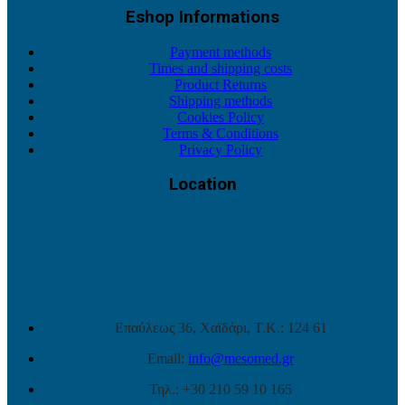
Eshop Informations
Payment methods
Times and shipping costs
Product Returns
Shipping methods
Cookies Policy
Terms & Conditions
Privacy Policy
Location
Επαύλεως 36, Χαϊδάρι, Τ.Κ.: 124 61
Email:
info@mesomed.gr
Τηλ.: +30 210 59 10 165