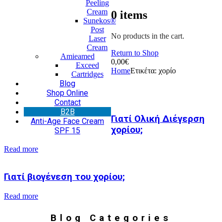
Peeling
Cream
0
items
Sunekos®
Post
No products in the cart.
Laser
Cream
Return to Shop
Amieamed
0,00
€
Exceed
Home
Ετικέτα:
χορίο
Cartridges
Blog
Shop Online
Contact
Β2Β
Γιατί Ολική Διέγερση
Anti-Age Face Cream
χορίου;
SPF 15
Read more
Γιατί βιογένεση του χορίου;
Read more
Blog Categories