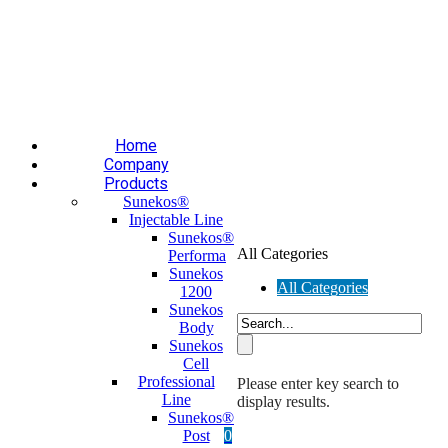
Επαύλεως 36, Χαϊδάρι, Τ.Κ.: 124 61
+30 210 59 10
165
+30 697 35 21 562
info@mesomed.gr
Facebook
Instagram
YouTube
Home
Company
Products
Sunekos®
Injectable Line
Sunekos®
All Categories
Performa
Sunekos
All Categories
1200
Sunekos
Body
Sunekos
Cell
Professional
Please enter key search to
Line
display results.
Sunekos®
Post
0