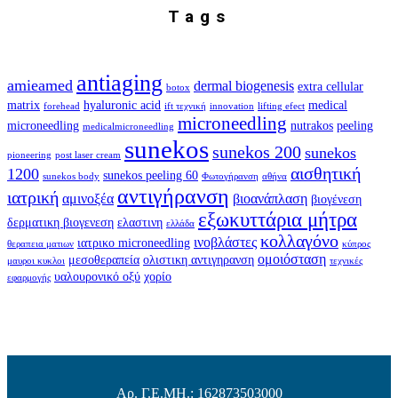
Tags
antiaging
amieamed
dermal biogenesis
extra cellular
botox
matrix
hyaluronic acid
medical
forehead
ift τεχνική
innovation
lifting efect
microneedling
microneedling
nutrakos
peeling
medicalmicroneedling
sunekos
sunekos 200
sunekos
pioneering
post laser cream
αισθητική
1200
sunekos peeling 60
sunekos body
Φωτογήρανση
αθήνα
αντιγήρανση
ιατρική
αμινοξέα
βιοανάπλαση
βιογένεση
εξωκυττάρια μήτρα
δερματικη βιογενεση
ελαστινη
ελλάδα
κολλαγόνο
ινοβλάστες
ιατρικο microneedling
θεραπεια ματιων
κύπρος
ομοιόσταση
μεσοθεραπεία
ολιστικη αντιγηρανση
μαυροι κυκλοι
τεχνικές
υαλουρονικό οξύ
χορίο
εφαρμογής
Αρ. Γ.Ε.ΜΗ.: 162873503000