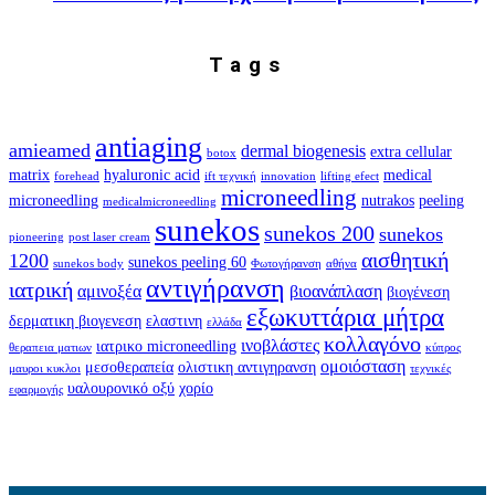
Tags
antiaging
amieamed
dermal biogenesis
extra cellular
botox
matrix
hyaluronic acid
medical
forehead
ift τεχνική
innovation
lifting efect
microneedling
microneedling
nutrakos
peeling
medicalmicroneedling
sunekos
sunekos 200
sunekos
pioneering
post laser cream
αισθητική
1200
sunekos peeling 60
sunekos body
Φωτογήρανση
αθήνα
αντιγήρανση
ιατρική
αμινοξέα
βιοανάπλαση
βιογένεση
εξωκυττάρια μήτρα
δερματικη βιογενεση
ελαστινη
ελλάδα
κολλαγόνο
ινοβλάστες
ιατρικο microneedling
θεραπεια ματιων
κύπρος
ομοιόσταση
μεσοθεραπεία
ολιστικη αντιγηρανση
μαυροι κυκλοι
τεχνικές
υαλουρονικό οξύ
χορίο
εφαρμογής