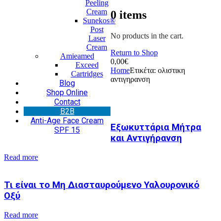
Peeling
Cream
0
items
Sunekos®
Post
No products in the cart.
Laser
Cream
Return to Shop
Amieamed
0,00
€
Exceed
Home
Ετικέτα:
ολιστικη
Cartridges
αντιγηρανση
Blog
Shop Online
Contact
Β2Β
Anti-Age Face Cream
Εξωκυττάρια Μήτρα
SPF 15
και Αντιγήρανση
Read more
Τι είναι το Μη Διασταυρούμενο Υαλουρονικό
Οξύ
Read more