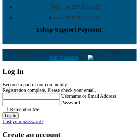
Τηλ.: +30 210 59 10 165
Κινητό: +30 697 35 21 562
Eshop Support Payment:
Copyright © 2026 Mesomed / All rights reserved / Made with
{DE.CO.DE}
by
Log In
Become a part of our community!
Registration complete. Please check your email.
Username or Email Address
Password
Remember Me
Lost your password?
Create an account