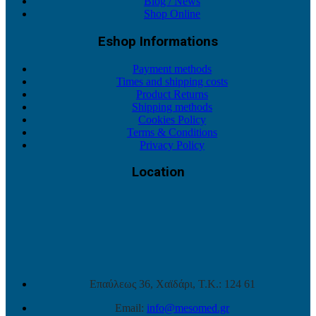
Blog / News
Shop Online
Eshop Informations
Payment methods
Times and shipping costs
Product Returns
Shipping methods
Cookies Policy
Terms & Conditions
Privacy Policy
Location
Επαύλεως 36, Χαϊδάρι, Τ.Κ.: 124 61
Email:
info@mesomed.gr