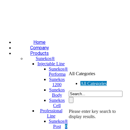
Επαύλεως 36, Χαϊδάρι, Τ.Κ.: 124 61
+30 210 59 10
165
+30 697 35 21 562
info@mesomed.gr
Facebook
Instagram
YouTube
Home
Company
Products
Sunekos®
Injectable Line
Sunekos®
All Categories
Performa
Sunekos
All Categories
1200
Sunekos
Body
Sunekos
Cell
Professional
Please enter key search to
Line
display results.
Sunekos®
Post
0