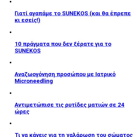
Γιατί αγαπάμε το SUNEKOS (και θα έπρεπε
κι εσείς!)
10 πράγματα που δεν ξέρατε για το
SUNEKOS
Αναζωογόνηση προσώπου με Ιατρικό
Microneedling
Αντιμετώπισε τις ρυτίδες ματιών σε 24
ώρες
Τι να κάνεις για τη χαλάρωση του σώματος