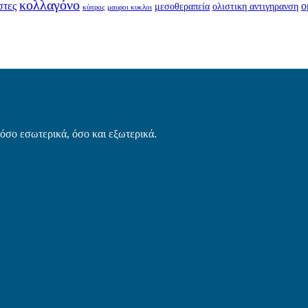
κολλαγόνο
στες
ο
μεσοθεραπεία
ολιστικη αντιγηρανση
κύπρος
μαυροι κυκλοι
τόσο εσωτερικά, όσο και εξωτερικά.