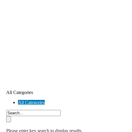
All Categories
All Categories
Please enter key search to display results.