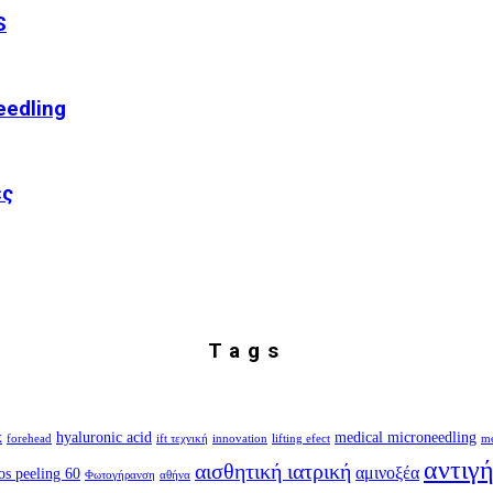
S
edling
ες
Tags
x
hyaluronic acid
medical microneedling
forehead
ift τεχνική
innovation
lifting efect
me
αντιγ
αισθητική ιατρική
αμινοξέα
os peeling 60
Φωτογήρανση
αθήνα