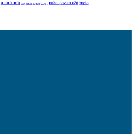
μοιόσταση
υαλουρονικό οξύ
χορίο
τεχνικές εφαρμογής