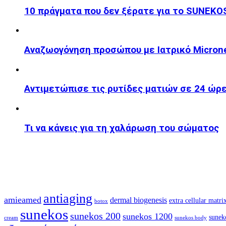
10 πράγματα που δεν ξέρατε για το SUNEKO
Αναζωογόνηση προσώπου με Ιατρικό Microne
Αντιμετώπισε τις ρυτίδες ματιών σε 24 ώρ
Τι να κάνεις για τη χαλάρωση του σώματος
antiaging
amieamed
dermal biogenesis
extra cellular matri
botox
sunekos
sunekos 200
sunekos 1200
sunek
cream
sunekos body