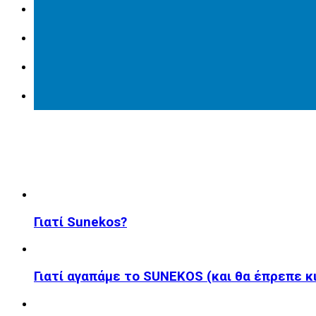
Γιατί Sunekos?
Γιατί αγαπάμε το SUNEKOS (και θα έπρεπε κι