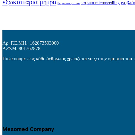
εξωκυττάρια μήτρα
ινοβλά
ιατρικο microneedling
θεραπεια ματιων
Αρ. Γ.Ε.ΜΗ.: 162873503000
Α.Φ.Μ: 801762878
Πιστεύουμε πως κάθε άνθρωπος χρειάζεται να ζει την ομορφιά του 
Mesomed Company