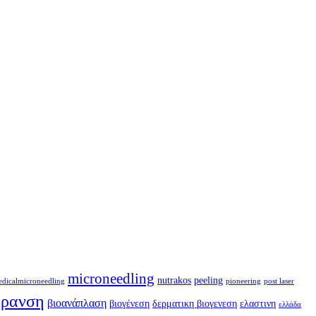
microneedling
nutrakos
peeling
dicalmicroneedling
pioneering
post laser
ήρανση
βιοανάπλαση
βιογένεση
δερματικη βιογενεση
ελαστινη
ελλάδα