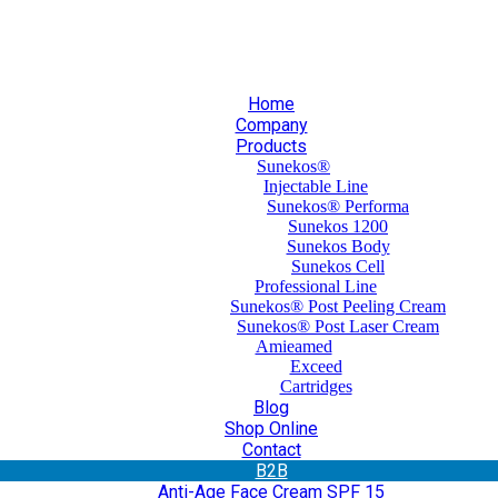
30 210 59 10 165
+30 697 35 21 562
info@mesomed.gr
Home
Company
Products
Sunekos®
Injectable Line
Sunekos® Performa
Sunekos 1200
Sunekos Body
Sunekos Cell
Professional Line
Sunekos® Post Peeling Cream
Sunekos® Post Laser Cream
Amieamed
Exceed
Cartridges
Blog
Shop Online
Contact
Β2Β
Anti-Age Face Cream SPF 15