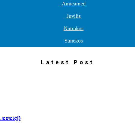
Amieamed
Juvilis
Nutrakos
Sunekos
Latest Post
 εσείς!)