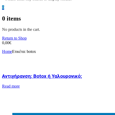
0
0
items
No products in the cart.
Return to Shop
0,00
€
Home
Ετικέτα:
botox
Αντιγήρανση: Botox ή Υαλουρονικό;
Read more