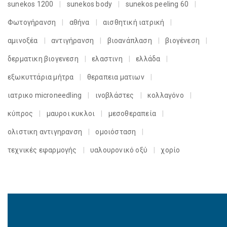
sunekos 1200
sunekos body
sunekos peeling 60
Φωτογήρανση
αθήνα
αισθητική ιατρική
αμινοξέα
αντιγήρανση
βιοανάπλαση
βιογένεση
δερματικη βιογενεση
ελαστινη
ελλάδα
εξωκυττάρια μήτρα
θεραπεια ματιων
ιατρικο microneedling
ινοβλάστες
κολλαγόνο
κύπρος
μαυροι κυκλοι
μεσοθεραπεία
ολιστικη αντιγηρανση
ομοιόσταση
τεχνικές εφαρμογής
υαλουρονικό οξύ
χορίο