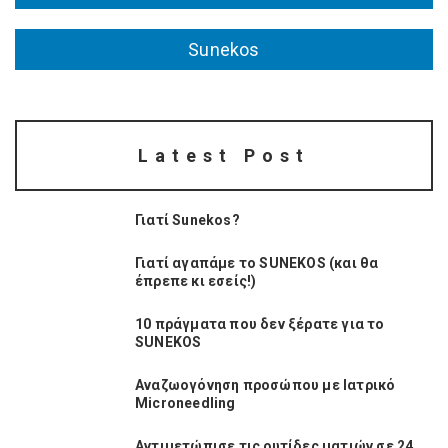
Sunekos
Latest Post
Γιατί Sunekos?
Γιατί αγαπάμε το SUNEKOS (και θα
έπρεπε κι εσείς!)
10 πράγματα που δεν ξέρατε για το
SUNEKOS
Αναζωογόνηση προσώπου με Ιατρικό
Microneedling
Αντιμετώπισε τις ρυτίδες ματιών σε 24