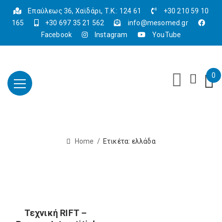
Επαύλεως 36, Χαϊδάρι, Τ.Κ.: 124 61
+30 210 59 10
165
+30 697 35 21 562
info@mesomed.gr
Facebook
Instagram
YouTube
0
Home
Ετικέτα:
ελλάδα
Τεχνική RIFT –