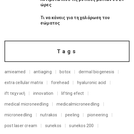
ώρες
Τι να κάνεις για τη χαλάρωση του
σώματος
Tags
amieamed
antiaging
botox
dermal biogenesis
extra cellular matrix
forehead
hyaluronic acid
ift τεχνική
innovation
lifting efect
medical microneedling
medicalmicroneedling
microneedling
nutrakos
peeling
pioneering
post laser cream
sunekos
sunekos 200