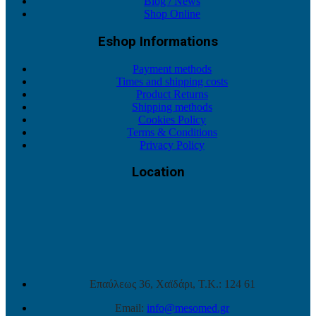
Blog / News
Shop Online
Eshop Informations
Payment methods
Times and shipping costs
Product Returns
Shipping methods
Cookies Policy
Terms & Conditions
Privacy Policy
Location
Επαύλεως 36, Χαϊδάρι, Τ.Κ.: 124 61
Email:
info@mesomed.gr