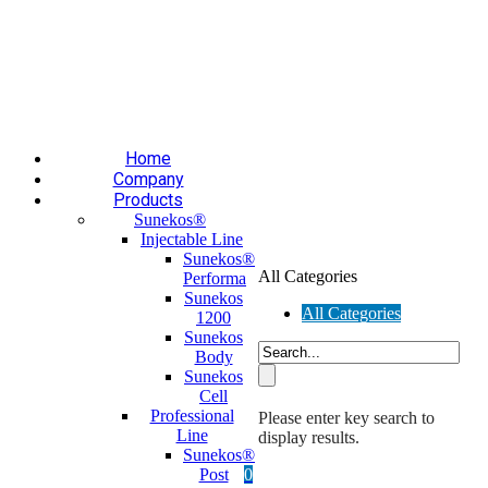
Επαύλεως 36, Χαϊδάρι, Τ.Κ.: 124 61
+30 210 59 10
165
+30 697 35 21 562
info@mesomed.gr
Facebook
Instagram
YouTube
Home
Company
Products
Sunekos®
Injectable Line
Sunekos®
All Categories
Performa
Sunekos
All Categories
1200
Sunekos
Body
Sunekos
Cell
Professional
Please enter key search to
Line
display results.
Sunekos®
Post
0