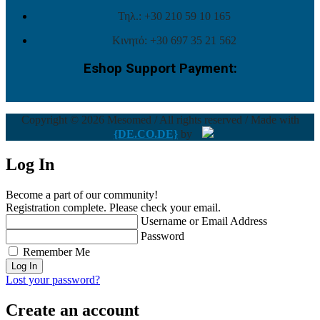
Τηλ.: +30 210 59 10 165
Κινητό: +30 697 35 21 562
Eshop Support Payment:
Copyright © 2026 Mesomed / All rights reserved / Made with
{DE.CO.DE}
by
Log In
Become a part of our community!
Registration complete. Please check your email.
Username or Email Address
Password
Remember Me
Lost your password?
Create an account