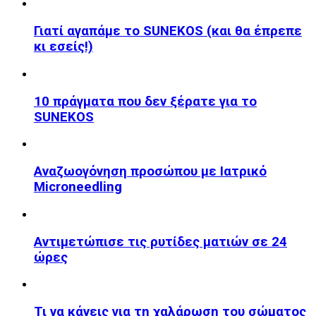
Γιατί αγαπάμε το SUNEKOS (και θα έπρεπε
κι εσείς!)
10 πράγματα που δεν ξέρατε για το
SUNEKOS
Αναζωογόνηση προσώπου με Ιατρικό
Microneedling
Αντιμετώπισε τις ρυτίδες ματιών σε 24
ώρες
Τι να κάνεις για τη χαλάρωση του σώματος