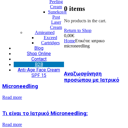
Peeling
Cream
0
items
Sunekos®
Post
No products in the cart.
Laser
Cream
Return to Shop
Amieamed
0,00
€
Exceed
Home
Ετικέτα:
ιατρικο
Cartridges
microneedling
Blog
Shop Online
Contact
Β2Β
Anti-Age Face Cream
Αναζωογόνηση
SPF 15
προσώπου με Ιατρικό
Microneedling
Read more
Τι είναι το Ιατρικό Microneedling;
Read more