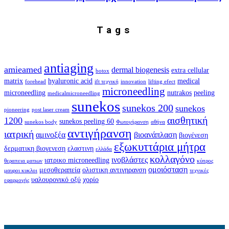
Tags
antiaging
amieamed
dermal biogenesis
extra cellular
botox
matrix
hyaluronic acid
medical
forehead
ift τεχνική
innovation
lifting efect
microneedling
microneedling
nutrakos
peeling
medicalmicroneedling
sunekos
sunekos 200
sunekos
pioneering
post laser cream
αισθητική
1200
sunekos peeling 60
sunekos body
Φωτογήρανση
αθήνα
αντιγήρανση
ιατρική
αμινοξέα
βιοανάπλαση
βιογένεση
εξωκυττάρια μήτρα
δερματικη βιογενεση
ελαστινη
ελλάδα
κολλαγόνο
ινοβλάστες
ιατρικο microneedling
θεραπεια ματιων
κύπρος
ομοιόσταση
μεσοθεραπεία
ολιστικη αντιγηρανση
μαυροι κυκλοι
τεχνικές
υαλουρονικό οξύ
χορίο
εφαρμογής