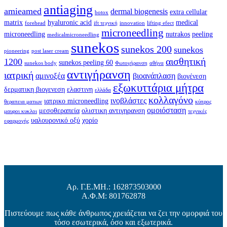
antiaging
amieamed
dermal biogenesis
extra cellular
botox
matrix
hyaluronic acid
medical
forehead
ift τεχνική
innovation
lifting efect
microneedling
microneedling
nutrakos
peeling
medicalmicroneedling
sunekos
sunekos 200
sunekos
pioneering
post laser cream
αισθητική
1200
sunekos peeling 60
sunekos body
Φωτογήρανση
αθήνα
αντιγήρανση
ιατρική
αμινοξέα
βιοανάπλαση
βιογένεση
εξωκυττάρια μήτρα
δερματικη βιογενεση
ελαστινη
ελλάδα
κολλαγόνο
ινοβλάστες
ιατρικο microneedling
θεραπεια ματιων
κύπρος
ομοιόσταση
μεσοθεραπεία
ολιστικη αντιγηρανση
μαυροι κυκλοι
τεχνικές
υαλουρονικό οξύ
χορίο
εφαρμογής
Αρ. Γ.Ε.ΜΗ.: 162873503000
Α.Φ.Μ: 801762878
Πιστεύουμε πως κάθε άνθρωπος χρειάζεται να ζει την ομορφιά του
τόσο εσωτερικά, όσο και εξωτερικά.