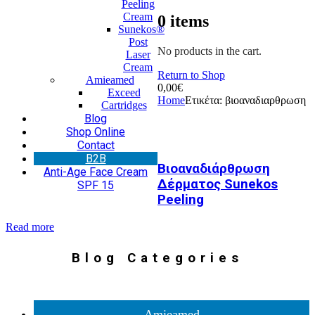
Peeling
Cream
0
items
Sunekos®
Post
No products in the cart.
Laser
Cream
Return to Shop
Amieamed
0,00
€
Exceed
Home
Ετικέτα:
βιοαναδιαρθρωση
Cartridges
Blog
Shop Online
Contact
Β2Β
Βιοαναδιάρθρωση
Anti-Age Face Cream
Δέρματος Sunekos
SPF 15
Peeling
Read more
Blog Categories
Amieamed