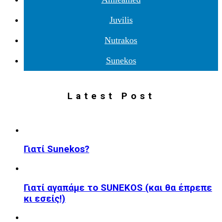
Juvilis
Nutrakos
Sunekos
Latest Post
Γιατί Sunekos?
Γιατί αγαπάμε το SUNEKOS (και θα έπρεπε
κι εσείς!)