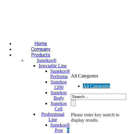
Επαύλεως 36, Χαϊδάρι, Τ.Κ.: 124 61
+30 210 59 10
165
+30 697 35 21 562
info@mesomed.gr
Facebook
Instagram
YouTube
Home
Company
Products
Sunekos®
Injectable Line
Sunekos®
All Categories
Performa
Sunekos
All Categories
1200
Sunekos
Body
Sunekos
Cell
Professional
Please enter key search to
Line
display results.
Sunekos®
Post
0