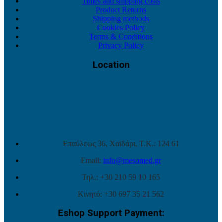
Times and shipping costs
Product Returns
Shipping methods
Cookies Policy
Terms & Conditions
Privacy Policy
Location
Επαύλεως 36, Χαϊδάρι, Τ.Κ.: 124 61
Email:
info@mesomed.gr
Τηλ.: +30 210 59 10 165
Κινητό: +30 697 35 21 562
Eshop Support Payment: