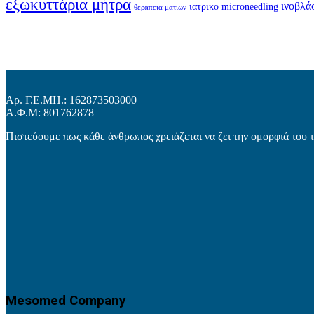
εξωκυττάρια μήτρα
ινοβλά
ιατρικο microneedling
θεραπεια ματιων
Αρ. Γ.Ε.ΜΗ.: 162873503000
Α.Φ.Μ: 801762878
Πιστεύουμε πως κάθε άνθρωπος χρειάζεται να ζει την ομορφιά του 
Mesomed Company