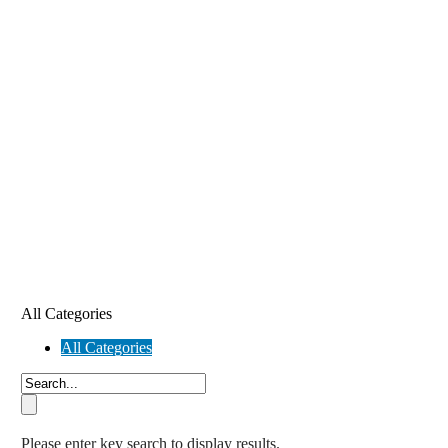
All Categories
All Categories
Please enter key search to display results.