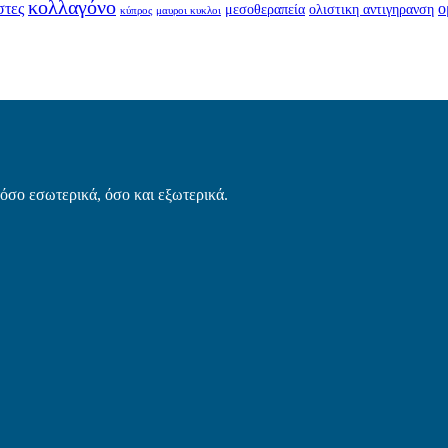
κολλαγόνο
στες
ο
μεσοθεραπεία
ολιστικη αντιγηρανση
κύπρος
μαυροι κυκλοι
τόσο εσωτερικά, όσο και εξωτερικά.