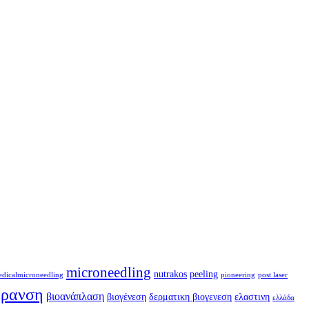
microneedling
nutrakos
peeling
dicalmicroneedling
pioneering
post laser
ήρανση
βιοανάπλαση
βιογένεση
δερματικη βιογενεση
ελαστινη
ελλάδα