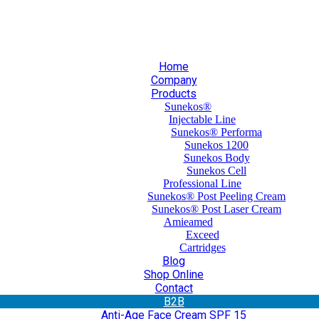
30 210 59 10 165
+30 697 35 21 562
info@mesomed.gr
Home
Company
Products
Sunekos®
Injectable Line
Sunekos® Performa
Sunekos 1200
Sunekos Body
Sunekos Cell
Professional Line
Sunekos® Post Peeling Cream
Sunekos® Post Laser Cream
Amieamed
Exceed
Cartridges
Blog
Shop Online
Contact
Β2Β
Anti-Age Face Cream SPF 15