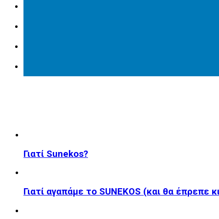
Γιατί Sunekos?
Γιατί αγαπάμε το SUNEKOS (και θα έπρεπε κι