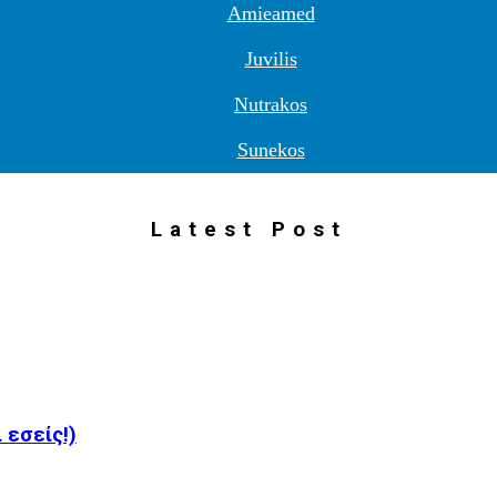
Amieamed
Juvilis
Nutrakos
Sunekos
Latest Post
 εσείς!)