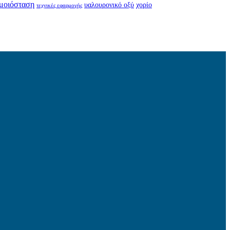
μοιόσταση
υαλουρονικό οξύ
χορίο
τεχνικές εφαρμογής