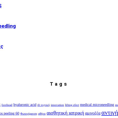
S
edling
ες
Tags
x
hyaluronic acid
medical microneedling
forehead
ift τεχνική
innovation
lifting efect
me
αντιγ
αισθητική ιατρική
αμινοξέα
os peeling 60
Φωτογήρανση
αθήνα