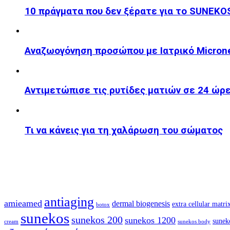
10 πράγματα που δεν ξέρατε για το SUNEKO
Αναζωογόνηση προσώπου με Ιατρικό Microne
Αντιμετώπισε τις ρυτίδες ματιών σε 24 ώρ
Τι να κάνεις για τη χαλάρωση του σώματος
antiaging
amieamed
dermal biogenesis
extra cellular matri
botox
sunekos
sunekos 200
sunekos 1200
sunek
cream
sunekos body