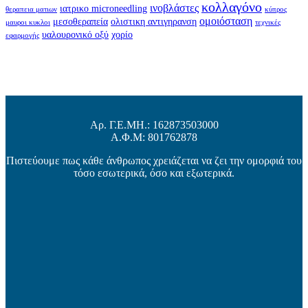
κολλαγόνο
ινοβλάστες
ιατρικο microneedling
θεραπεια ματιων
κύπρος
ομοιόσταση
μεσοθεραπεία
ολιστικη αντιγηρανση
μαυροι κυκλοι
τεχνικές
υαλουρονικό οξύ
χορίο
εφαρμογής
Αρ. Γ.Ε.ΜΗ.: 162873503000
Α.Φ.Μ: 801762878
Πιστεύουμε πως κάθε άνθρωπος χρειάζεται να ζει την ομορφιά του
τόσο εσωτερικά, όσο και εξωτερικά.