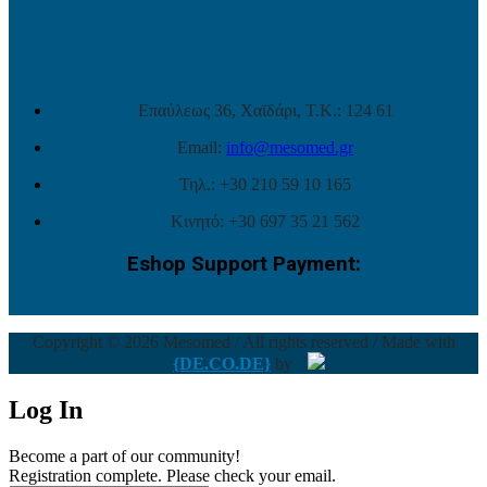
Επαύλεως 36, Χαϊδάρι, Τ.Κ.: 124 61
Email:
info@mesomed.gr
Τηλ.: +30 210 59 10 165
Κινητό: +30 697 35 21 562
Eshop Support Payment:
Copyright © 2026 Mesomed / All rights reserved / Made with
{DE.CO.DE}
by
Log In
Become a part of our community!
Registration complete. Please check your email.