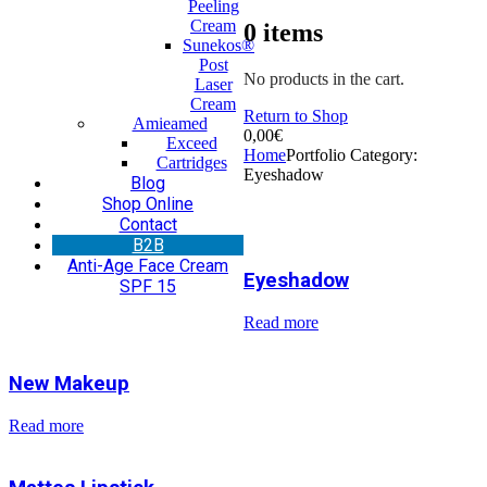
Peeling
Cream
0
items
Sunekos®
Post
No products in the cart.
Laser
Cream
Return to Shop
Amieamed
0,00
€
Exceed
Home
Portfolio Category:
Cartridges
Eyeshadow
Blog
Shop Online
Contact
Β2Β
Anti-Age Face Cream
Eyeshadow
SPF 15
Read more
New Makeup
Read more