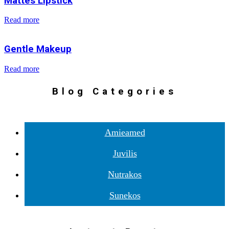
Mattes Lipstick
Read more
Gentle Makeup
Read more
Blog Categories
Amieamed
Juvilis
Nutrakos
Sunekos