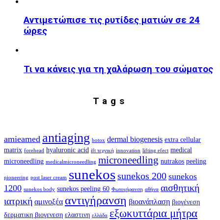
Αντιμετώπισε τις ρυτίδες ματιών σε 24
ώρες
Τι να κάνεις για τη χαλάρωση του σώματος
Tags
antiaging
amieamed
dermal biogenesis
extra cellular
botox
matrix
hyaluronic acid
medical
forehead
ift τεχνική
innovation
lifting efect
microneedling
microneedling
nutrakos
peeling
medicalmicroneedling
sunekos
sunekos 200
sunekos
pioneering
post laser cream
αισθητική
1200
sunekos peeling 60
sunekos body
Φωτογήρανση
αθήνα
αντιγήρανση
ιατρική
αμινοξέα
βιοανάπλαση
βιογένεση
εξωκυττάρια μήτρα
δερματικη βιογενεση
ελαστινη
ελλάδα