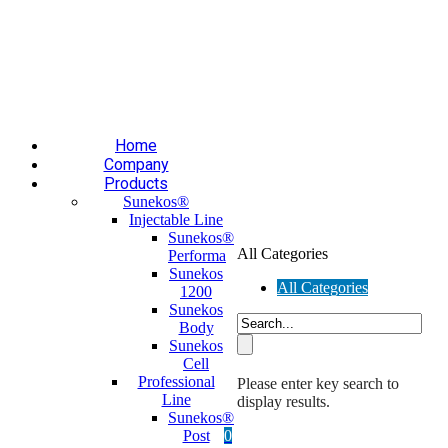
Επαύλεως 36, Χαϊδάρι, Τ.Κ.: 124 61
+30 210 59 10
165
+30 697 35 21 562
info@mesomed.gr
Facebook
Instagram
YouTube
Home
Company
Products
Sunekos®
Injectable Line
Sunekos®
All Categories
Performa
Sunekos
All Categories
1200
Sunekos
Body
Sunekos
Cell
Professional
Please enter key search to
Line
display results.
Sunekos®
Post
0