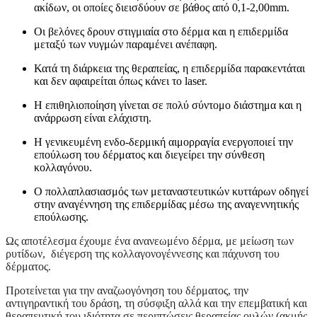
ακίδων, οι οποίες διεισδύουν σε βάθος από 0,1-2,00mm.
Οι βελόνες δρουν στιγμιαία στο δέρμα και η επιδερμίδα
μεταξύ των νυγμών παραμένει ανέπαφη.
Κατά τη διάρκεια της θεραπείας, η επιδερμίδα παρακεντάται
και δεν αφαιρείται όπως κάνει το laser.
Η επιθηλιοποίηση γίνεται σε πολύ σύντομο διάστημα και η
ανάρρωση είναι ελάχιστη.
Η γενικευμένη ενδο-δερμική αιμορραγία ενεργοποιεί την
επούλωση του δέρματος και διεγείρει την σύνθεση
κολλαγόνου.
Ο πολλαπλασιασμός των μεταναστευτικών κυττάρων οδηγεί
στην αναγέννηση της επιδερμίδας μέσω της αναγεννητικής
επούλωσης.
Ως αποτέλεσμα έχουμε ένα ανανεωμένο δέρμα, με μείωση των
ρυτίδων, διέγερση της κολλαγονογέννεσης και πάχυνση του
δέρματος.
Προτείνεται για την αναζωογόνηση του δέρματος, την
αντιγηραντική του δράση, τη σύσφιξη αλλά και την επεμβατική και
θεραπευτική του ιδιότητα σε περιπτώσεις θεραπείας ουλών (ακμής,