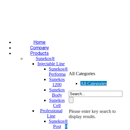
Επαύλεως 36, Χαϊδάρι, Τ.Κ.: 124 61
+30 210 59 10
165
+30 697 35 21 562
info@mesomed.gr
Facebook
Instagram
YouTube
Home
Company
Products
Sunekos®
Injectable Line
Sunekos®
All Categories
Performa
Sunekos
All Categories
1200
Sunekos
Body
Sunekos
Cell
Professional
Please enter key search to
Line
display results.
Sunekos®
Post
0