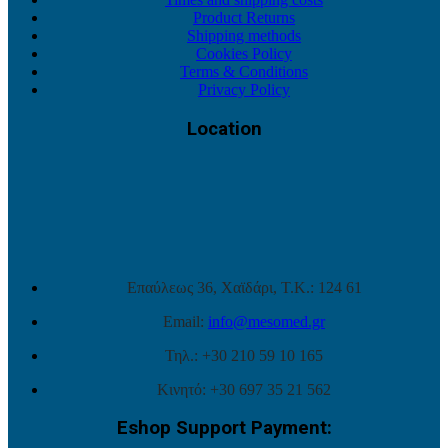
Product Returns
Shipping methods
Cookies Policy
Terms & Conditions
Privacy Policy
Location
Επαύλεως 36, Χαϊδάρι, Τ.Κ.: 124 61
Email:
info@mesomed.gr
Τηλ.: +30 210 59 10 165
Κινητό: +30 697 35 21 562
Eshop Support Payment: