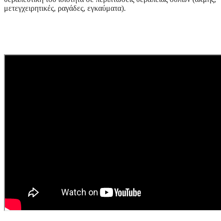
μετεγχειρητικές, ραγάδες, εγκαύματα).