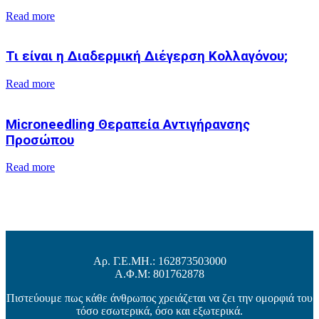
Read more
Τι είναι η Διαδερμική Διέγερση Κολλαγόνου;
Read more
Microneedling Θεραπεία Αντιγήρανσης
Προσώπου
Read more
Αρ. Γ.Ε.ΜΗ.: 162873503000
Α.Φ.Μ: 801762878
Πιστεύουμε πως κάθε άνθρωπος χρειάζεται να ζει την ομορφιά του
τόσο εσωτερικά, όσο και εξωτερικά.