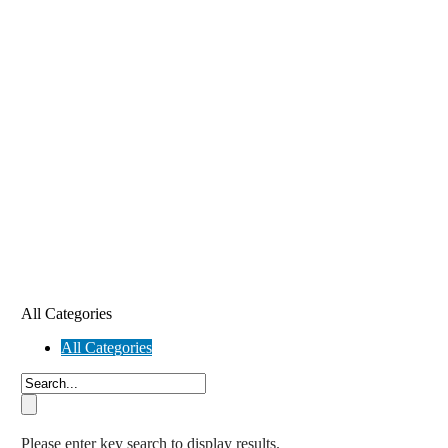
All Categories
All Categories
Please enter key search to display results.