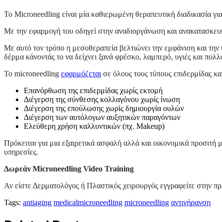
Το Microneedling είναι μία καθιερωμένη θεραπευτική διαδικασία γι
Με την εφαρμογή του οδηγεί στην αναδιοργάνωση και ανακατασκευή
Με αυτό τον τρόπο η μεσοθεραπεία βελτιώνει την εμφάνιση και την 
δέρμα κάνοντάς το να δείχνει ξανά φρέσκο, λαμπερό, υγιές και πολλ
Το microneedling
εφαρμόζεται
σε όλους τους τύπους επιδερμίδας και
Επανόρθωση της επιδερμίδας χωρίς εκτομή
Διέγερση της σύνθεσης κολλαγόνου χωρίς ίνωση
Διέγερση της επούλωσης χωρίς δημιουργία ουλών
Διέγερση των αυτόλογων αυξητικών παραγόντων
Ελεύθερη χρήση καλλυντικών (πχ. Makeup)
Πρόκειται για μια εξαιρετικά ασφαλή αλλά και οικονομικά προσιτή μ
υπηρεσίες.
Δωρεάν Microneedling Video Training
Αν είστε Δερματολόγος ή Πλαστικός χειρουργός εγγραφείτε στην π
Tags:
antiaging
medicalmicroneedling
microneedling
αντιγήρανση