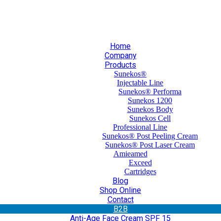
30 210 59 10 165
+30 697 35 21 562
info@mesomed.gr
Home
Company
Products
Sunekos®
Injectable Line
Sunekos® Performa
Sunekos 1200
Sunekos Body
Sunekos Cell
Professional Line
Sunekos® Post Peeling Cream
Sunekos® Post Laser Cream
Amieamed
Exceed
Cartridges
Blog
Shop Online
Contact
Β2Β
Anti-Age Face Cream SPF 15