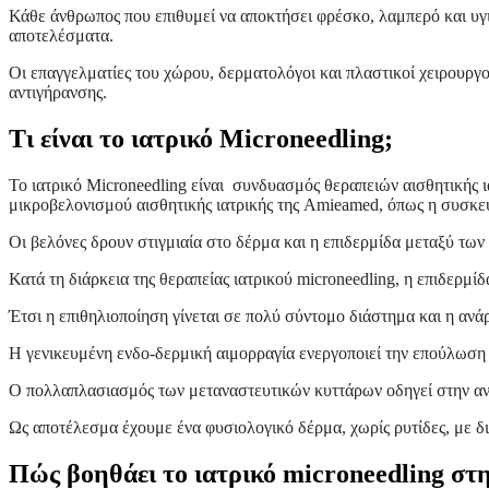
Κάθε άνθρωπος που επιθυμεί να αποκτήσει φρέσκο, λαμπερό και υγι
αποτελέσματα.
Οι επαγγελματίες του χώρου, δερματολόγοι και πλαστικοί χειρουργο
αντιγήρανσης.
Τι είναι το ιατρικό Microneedling;
Το ιατρικό Microneedling είναι συνδυασμός θεραπειών αισθητικής ι
μικροβελονισμού αισθητικής ιατρικής της Amieamed, όπως η συσκε
Οι βελόνες δρουν στιγμιαία στο δέρμα και η επιδερμίδα μεταξύ τω
Κατά τη διάρκεια της θεραπείας ιατρικού microneedling, η επιδερμίδα
Έτσι η επιθηλιοποίηση γίνεται σε πολύ σύντομο διάστημα και η ανά
Η γενικευμένη ενδο-δερμική αιμορραγία ενεργοποιεί την επούλωση 
Ο πολλαπλασιασμός των μεταναστευτικών κυττάρων οδηγεί στην αν
Ως αποτέλεσμα έχουμε ένα φυσιολογικό δέρμα, χωρίς ρυτίδες, με 
Πώς βοηθάει το ιατρικό microneedling στ