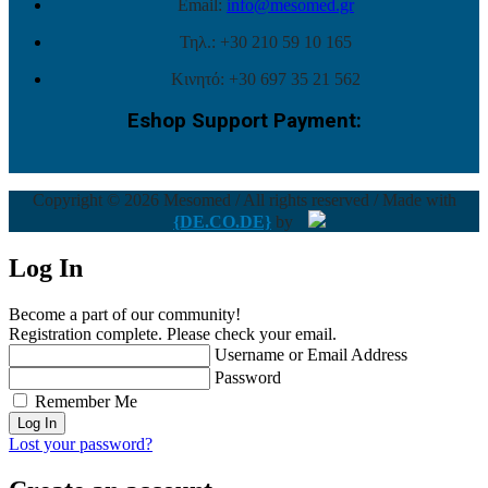
Email:
info@mesomed.gr
Τηλ.: +30 210 59 10 165
Κινητό: +30 697 35 21 562
Eshop Support Payment:
Copyright © 2026 Mesomed / All rights reserved / Made with
{DE.CO.DE}
by
Log In
Become a part of our community!
Registration complete. Please check your email.
Username or Email Address
Password
Remember Me
Lost your password?