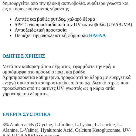
δημιουργείται από την ηλιακή ακτινοβολία, ευρύτερα γνωστό και
ως ο κύριος παράγοντας γήρανσης
Λεπτές και βαθιές ρυτίδες, χαλαρό δέρμα
SPF15 για προστασία από την UV ακτινοβολία (UVA/UVB)
Αντιοξειδωτική προστασία
Περιέχει την αποκλειστική φόρμουλα
HA6AA
ΟΔΗΓΙΕΣ ΧΡΗΣΗΣ
Μετά τον καθαρισμό του δέρματος, εφαρμόστε την κρέμα
ομοιόμορφα στο πρόσωπο πρωί και βράδυ.
Χρησιμοποιείται καθημερινά, τροφοδοτεί το δέρμα με ευεργετικά
ενεργά συστατικά και προστατεύει από το οξειδωτικό στρες, που
προκαλείται από τις ακτίνες UV, γνωστές ως η κύρια αιτία
γήρανσης του δέρματος.
ΕΝΕΡΓΑ ΣΥΣΤΑΤΙΚΑ
3% Amino acids (Glycine, L-Proline, L-Lysine, L-Leucine, L-
Alanine, L-Valine), Hyaluronic Acid, Calcium Ketogluconate, UV-
B & UV-A SPF15 sunscreens