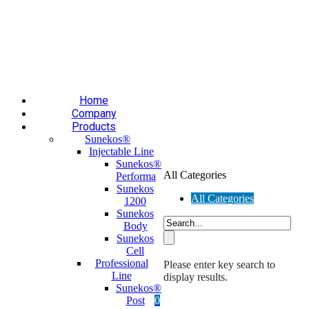
Επαύλεως 36, Χαϊδάρι, Τ.Κ.: 124 61
+30 210 59 10
165
+30 697 35 21 562
info@mesomed.gr
Facebook
Instagram
YouTube
Home
Company
Products
Sunekos®
Injectable Line
Sunekos®
All Categories
Performa
Sunekos
All Categories
1200
Sunekos
Body
Sunekos
Cell
Professional
Please enter key search to
Line
display results.
Sunekos®
Post
0