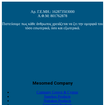
Αρ. Γ.Ε.ΜΗ.: 162873503000
Α.Φ.Μ: 801762878
Πιστεύουμε πως κάθε άνθρωπος χρειάζεται να ζει την ομορφιά του
τόσο εσωτερικά, όσο και εξωτερικά.
Mesomed Company
Company Greece & Cyprus
Sunekos Products
Nutrakos Products
Amieamed Products