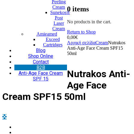
Peeling
Cream
0
items
Sunekos®
Post
No products in the cart.
Laser
Cream
Return to Shop
Amieamed
0,00
€
Exceed
Αρχική σελίδα
Cream
Nutrakos
Cartridges
Anti-Age Face Cream SPF15
Blog
50ml
Shop Online
Contact
Β2Β
Nutrakos Anti-
Anti-Age Face Cream
SPF 15
Age Face
Cream SPF15 50ml