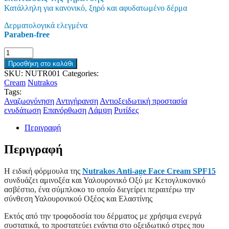
Κατάλληλη για κανονικό, ξηρό και αφυδατωμένο δέρμα
Δερματολογικά ελεγμένα
Paraben-free
Προσθήκη στο καλάθι
SKU:
NUTR001
Categories:
Cream
Nutrakos
Tags:
Αναζωογόνηση
Αντιγήρανση
Αντιοξειδωτική προστασία
ενυδάτωση
Επανόρθωση
Λάμψη
Ρυτίδες
Περιγραφή
Περιγραφή
Η ειδική φόρμουλα της
Nutrakos Anti-age Face Cream SPF15
συνδυάζει αμινοξέα και Υαλουρονικό Οξύ με Κετογλυκονικό
ασβέστιο, ένα σύμπλοκο το οποίο διεγείρει περαιτέρω την
σύνθεση Υαλουρονικού Οξέος και Ελαστίνης
Εκτός από την τροφοδοσία του δέρματος με χρήσιμα ενεργά
συστατικά, το προστατεύει ενάντια στο οξειδωτικό στρες που