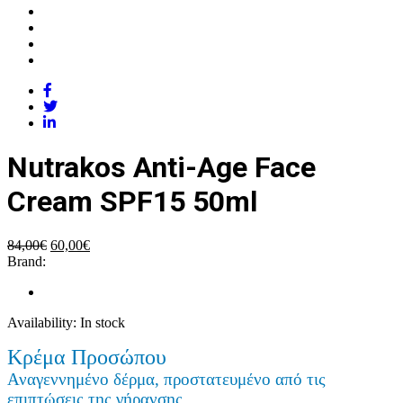
Nutrakos Anti-Age Face
Cream SPF15 50ml
Original
Η
84,00
€
60,00
€
price
τρέχουσα
Brand:
was:
τιμή
84,00€.
είναι:
60,00€.
Availability:
In stock
Κρέμα Προσώπου
Αναγεννημένο δέρμα, προστατευμένο από τις
επιπτώσεις της γήρανσης