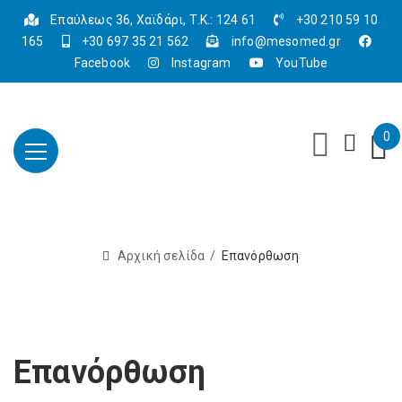
Επαύλεως 36, Χαϊδάρι, Τ.Κ.: 124 61
+30 210 59 10
165
+30 697 35 21 562
info@mesomed.gr
Facebook
Instagram
YouTube
0
Αρχική σελίδα
Επανόρθωση
Επανόρθωση