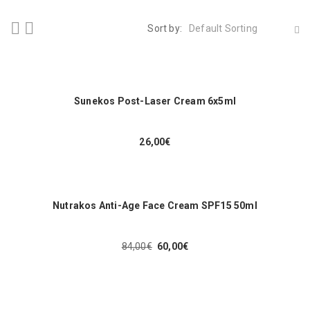
Sort by:
Default Sorting
Sunekos Post-Laser Cream 6x5ml
26,00
€
Nutrakos Anti-Age Face Cream SPF15 50ml
84,00
€
60,00
€
Original
Η
price
τρέχουσα
was:
τιμή
84,00€.
είναι:
60,00€.