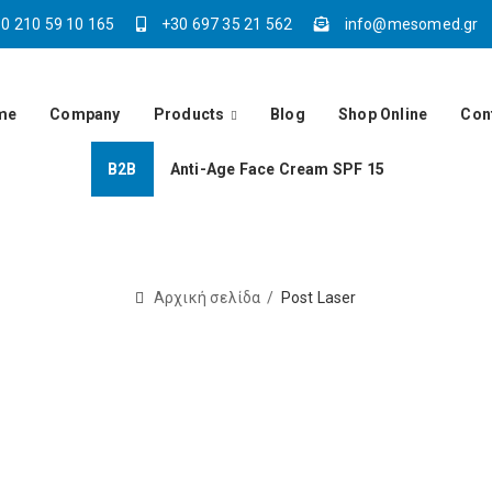
0 210 59 10 165
+30 697 35 21 562
info@mesomed.gr
me
Company
Products
Blog
Shop Online
Con
Β2Β
Anti-Age Face Cream SPF 15
Αρχική σελίδα
Post Laser