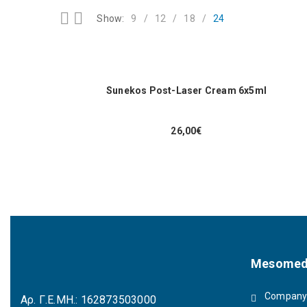
Show:
9
12
18
24
Sunekos Post-Laser Cream 6x5ml
26,00
€
Mesomed
Company 
Αρ. Γ.Ε.ΜΗ.: 162873503000