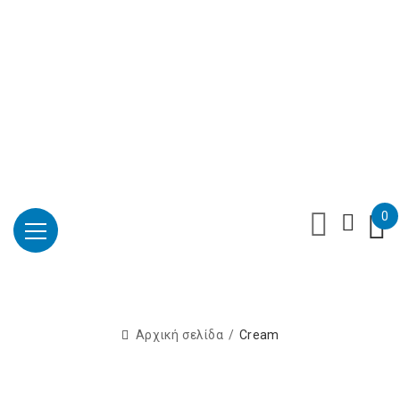
Επαύλεως 36, Χαϊδάρι, Τ.Κ.: 124 61
+30 210 59 10
165
+30 697 35 21 562
info@mesomed.gr
Facebook
Instagram
YouTube
0
Αρχική σελίδα
Cream