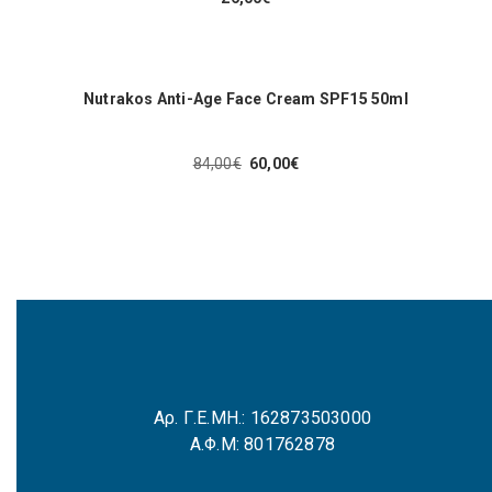
Nutrakos Anti-Age Face Cream SPF15 50ml
84,00
€
60,00
€
Original
Η
price
τρέχουσα
was:
τιμή
84,00€.
είναι:
60,00€.
Αρ. Γ.Ε.ΜΗ.: 162873503000
Α.Φ.Μ: 801762878