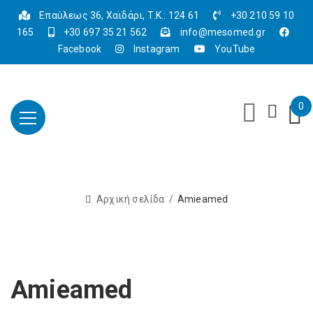
Επαύλεως 36, Χαϊδάρι, Τ.Κ.: 124 61
+30 210 59 10
165
+30 697 35 21 562
info@mesomed.gr
Facebook
Instagram
YouTube
0
Αρχική σελίδα
Amieamed
Amieamed