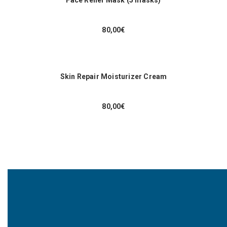
Face Relief Mask (5 masks)
80,00
€
Skin Repair Moisturizer Cream
80,00
€