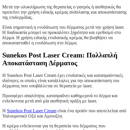
Μετά την ολοκλήρωση της θεραπείας ο γιατρός ή αισθητικός θα
προτείνει την χρήση ειδικής κρέμας ανάπλασης και αποκατάστασης
της επιδερμίδας.
Είναι σημαντική η ενυδάτωση του δέρματος μετά την χρήση laser.
Η διαδικασία μπορεί να προκαλέσει ξηρότητα και ερεθισμό στο
δέρμα. Η χρήση ειδικής ενυδατικής κρέμας θα βοηθήσει να
αποκατασταθεί η ενυδάτωση στο δέρμα.
Sunekos Post Laser Cream: Πολλαπλή
Αποκατάσταση Δέρματος
Η Sunekos Post Laser Cream έχει ενυδατικές και καταπραϋντικές
ιδιότητες οι οποίες είναι κατάλληλες για την αποκατάσταση του
δέρματος που υποβάλλεται σε θεραπεία με laser.
Προσφέρει απαλότητα, καταπραΰνει καθημερινά το δέρμα και
ενδείκνυται μετά από μία αισθητική πράξη με laser.
H
Sunekos Post Laser Cream
είναι ένα προϊόν που αποτελείται από
Υαλουρονικό Οξύ και Αμινοξέα.
Η κρέμα ενδείκνυται για τη θεραπεία του δέρματος που