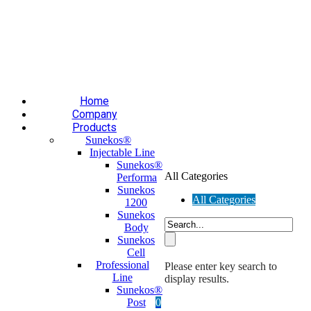
Επαύλεως 36, Χαϊδάρι, Τ.Κ.: 124 61
+30 210 59 10
165
+30 697 35 21 562
info@mesomed.gr
Facebook
Instagram
YouTube
Home
Company
Products
Sunekos®
Injectable Line
Sunekos®
All Categories
Performa
Sunekos
All Categories
1200
Sunekos
Body
Sunekos
Cell
Professional
Please enter key search to
Line
display results.
Sunekos®
Post
0