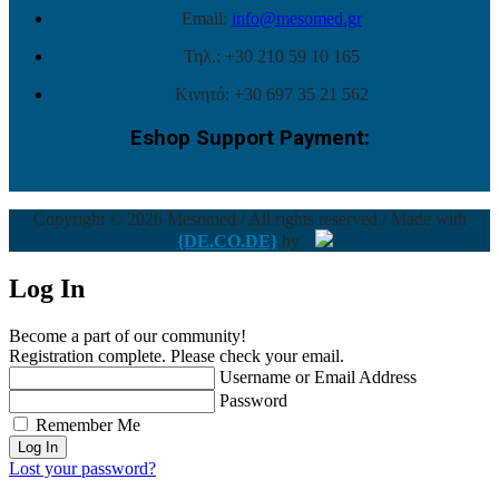
Email:
info@mesomed.gr
Τηλ.: +30 210 59 10 165
Κινητό: +30 697 35 21 562
Eshop Support Payment:
Copyright © 2026 Mesomed / All rights reserved / Made with
{DE.CO.DE}
by
Log In
Become a part of our community!
Registration complete. Please check your email.
Username or Email Address
Password
Remember Me
Lost your password?