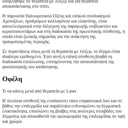
υποβλήθηκε σε θεραπεία με λέιζερ και για θεραπεία
αποκατάστασης στο σπίτι.
Η παρουσία Υαλουρονικού Οξέος και ειδικού συνδυασμού
Αμινοξέων, προδρόμων κολλαγόνου και ελαστίνης, είναι
αποτελεσματικά στην διέγερση της παραγωγής ινοβλαστών και
κερατινοκυττάρων και στη διαδικασία της πρωτεϊνικής σύνθεσης, η
οποία είναι ζωτικής σημασίας για την ανάκτηση της
τραυματισμένης περιοχής.
Σε περιστάσεις όπως μετά τη θεραπεία με λέιζερ, το δέρμα είναι
ιδιαίτερα ερεθισμένο. Έτσι αυτή η ειδική σύνθεση βοηθά τη
διαδικασία επούλωσης, επιταχύνοντας την αποκατάσταση της
φυσιολογικής του κατάστασης.
Οφέλη
Τι να κάνεις μετά από θεραπεία με Laser
Η πλούσια σύνθεσή της ενυδατώνει τόσο επιφανειακά όσο και σε
βάθος την επιδερμίδα και παράλληλα ενδυναμώνει τη δερματική
ελαστικότητα, επουλώνει τις βλάβες στις ανώτερες στοιβάδες του
δέρματος και αποκαθιστά την ομοιομορφία της επιδερμίδας σε υφή
και χρώμα.