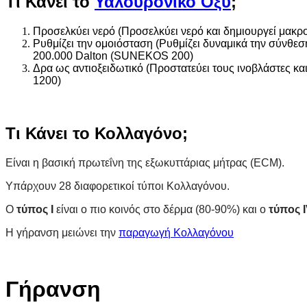
Τι Κάνει το
Υαλουρονικό Οξύ
;
Προσελκύει νερό (Προσελκύει νερό και δημιουργεί μακ
Ρυθμίζει την ομοιόσταση (Ρυθμίζει δυναμικά την σύνθε
200.000 Dalton (SUNEKOS 200)
Δρα ως αντιοξειδωτικό (Προστατεύει τους ινοβλάστες κα
1200)
Τι Κάνει το Κολλαγόνο;
Είναι η βασική πρωτεΐνη της εξωκυττάριας μήτρας (ECM).
Υπάρχουν 28 διαφορετικοί τύποι Κολλαγόνου.
Ο
τύπος Ι
είναι ο πιο κοινός στο δέρμα (80-90%) και ο
τύπος 
Η γήρανση μειώνει την
παραγωγή Κολλαγόνου
Γήρανση