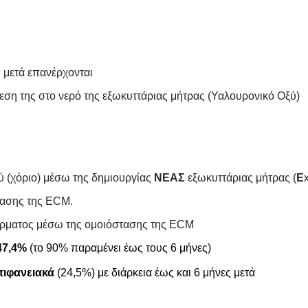
ι μετά επανέρχονται
εση της στο νερό της εξωκυττάριας μήτρας (Υαλουρονικό Οξύ)
ύ (χόριο) μέσω της δημιουργίας
ΝΕΑΣ
εξωκυττάριας μήτρας (
E
τασης της ECM.
δέρματος μέσω της ομοιόστασης της ECM
47,4%
(το 90% παραμένει έως τους 6 μήνες)
πιφανειακά
(24,5%) με διάρκεια
έως και 6 μήνες μετά