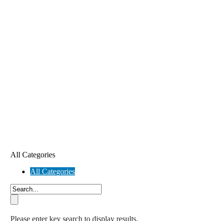
All Categories
All Categories
Please enter key search to display results.