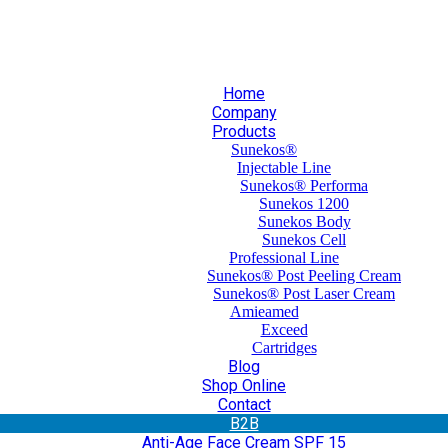
30 210 59 10 165
+30 697 35 21 562
info@mesomed.gr
Home
Company
Products
Sunekos®
Injectable Line
Sunekos® Performa
Sunekos 1200
Sunekos Body
Sunekos Cell
Professional Line
Sunekos® Post Peeling Cream
Sunekos® Post Laser Cream
Amieamed
Exceed
Cartridges
Blog
Shop Online
Contact
Β2Β
Anti-Age Face Cream SPF 15