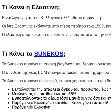
Τι Κάνει η Ελαστίνη;
Είναι λιγότερη από το Κολλαγόνο αλλά εξίσου σημαντική.
Οι ίνες Ελαστίνης εκτίνονται υπό πίεση περίπου έως 150% κα
Η ελαστική συμπεριφορά της Ελαστίνης εξαρτάται από την έκθ
Τι Κάνει το
SUNEKOS
;
To Sunekos προάγει τη φυσική βιογένεση του δερματικού ιστο
Η σύνθεση της νέας ECM πραγματοποιείται μέσω της ομοιόσ
Το Sunekos προάγει τα νεανικά, φυσικά χαρακτηριστικά του 
Βελτιώνοντας την
απώλεια όγκου
του προσώπου
έως
Μειώνοντας τις
ρυτίδες
έως και
35%
Ενυδατώνοντας
το δέρμα τόσο
βαθιά
(9,9%) όσο και
ε
Παράγει νέο Κολλαγόνο και ιδίως Κολλαγόνο
τύπου IV
Παράγει νέα Ελαστίνη