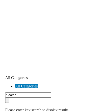
All Categories
All Categories
Please enter key search to display results.