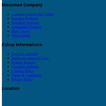
Mesomed Company
Company Greece & Cyprus
Sunekos Products
Nutrakos Products
Amieamed Products
Blog / News
Shop Online
Eshop Informations
Payment methods
Times and shipping costs
Product Returns
Shipping methods
Cookies Policy
Terms & Conditions
Privacy Policy
Location