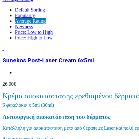
Default Sorting
Popularity
Average Rating
Newness
Price: Low to High
Price: High to Low
Sunekos Post-Laser Cream 6x5ml
26,00
€
Κρέμα αποκατάστασης ερεθισμένου δέρματος
6 φακελάκια x 5ml (30ml)
Λειτουργική αποκατάσταση
του δέρματος
Κατάλληλη για αποκατάσταση μετά από θεραπείες Laser και πολύ ε
Δερματολογικά ελεγμένα