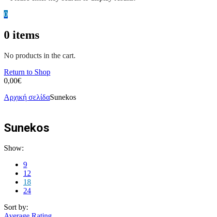
0
0
items
No products in the cart.
Return to Shop
0,00
€
Αρχική σελίδα
Sunekos
Sunekos
Show:
9
12
18
24
Sort by:
Average Rating