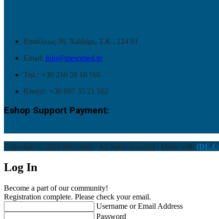
Επαύλεως 36, Χαϊδάρι, Τ.Κ.: 124 61
Email:
info@mesomed.gr
Τηλ.: +30 210 59 10 165
Κινητό: +30 697 35 21 562
Eshop Support Payment:
Copyright © 2026 Mesomed / All rights reserved / Made with
{DE.C
Log In
Become a part of our community!
Registration complete. Please check your email.
Username or Email Address
Password