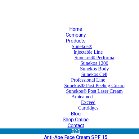
30 210 59 10 165
+30 697 35 21 562
info@mesomed.gr
Home
Company
Products
Sunekos®
Injectable Line
Sunekos® Performa
Sunekos 1200
Sunekos Body
Sunekos Cell
Professional Line
Sunekos® Post Peeling Cream
Sunekos® Post Laser Cream
Amieamed
Exceed
Cartridges
Blog
Shop Online
Contact
Β2Β
Anti-Age Face Cream SPF 15