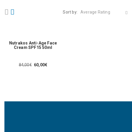
Sort by:
Average Rating
Nutrakos Anti-Age Face
Cream SPF15 50ml
84,00
€
60,00
€
Original
Η
price
τρέχουσα
was:
τιμή
84,00€.
είναι:
60,00€.