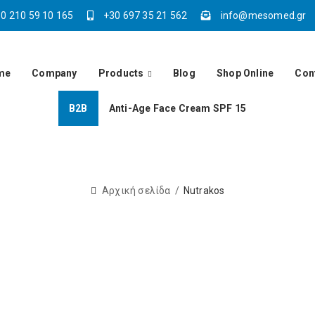
0 210 59 10 165
+30 697 35 21 562
info@mesomed.gr
me
Company
Products
Blog
Shop Online
Con
Β2Β
Anti-Age Face Cream SPF 15
Αρχική σελίδα
Nutrakos