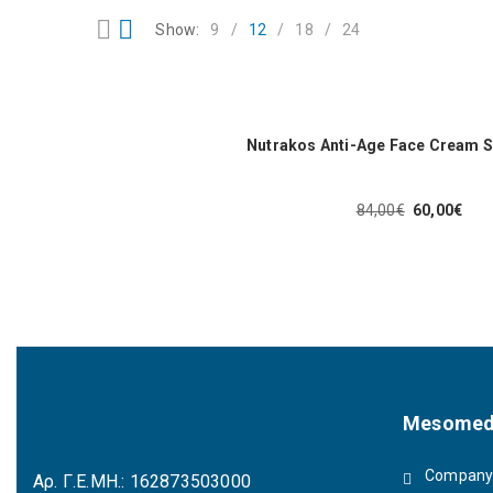
Show:
9
12
18
24
Nutrakos Anti-Age Face Cream 
84,00
€
60,00
€
Original
Η
price
τρέχουσα
was:
τιμή
84,00€.
είναι:
60,00€.
Mesomed
Company 
Αρ. Γ.Ε.ΜΗ.: 162873503000