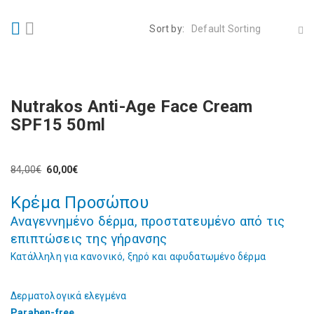
Sort by:
Default Sorting
Nutrakos Anti-Age Face Cream
SPF15 50ml
84,00
€
60,00
€
Original
Η
price
τρέχουσα
Κρέμα Προσώπου
was:
τιμή
84,00€.
είναι:
Αναγεννημένο δέρμα, προστατευμένο από τις
60,00€.
επιπτώσεις της γήρανσης
Κατάλληλη για κανονικό, ξηρό και αφυδατωμένο δέρμα
Δερματολογικά ελεγμένα
Paraben-free