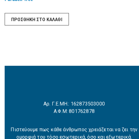
ΠΡΟΣΘΉΚΗ ΣΤΟ ΚΑΛΆΘΙ
Αρ. Γ.Ε.ΜΗ.: 162873503000
Α.Φ.Μ: 801762878
Πιστεύουμε πως κάθε άνθρωπος χρειάζεται να ζει την
ομορφιά του τόσο εσωτερικά, όσο και εξωτερικά.