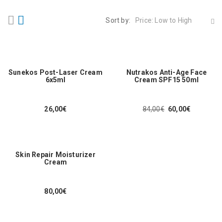
Sort by:
Price: Low to High
Sunekos Post-Laser Cream
Nutrakos Anti-Age Face
6x5ml
Cream SPF15 50ml
26,00
€
84,00
€
60,00
€
Original
Η
price
τρέχουσα
was:
τιμή
84,00€.
είναι:
60,00€.
Skin Repair Moisturizer
Cream
80,00
€