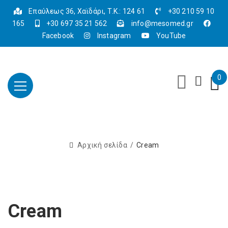
Επαύλεως 36, Χαϊδάρι, Τ.Κ.: 124 61
+30 210 59 10
165
+30 697 35 21 562
info@mesomed.gr
Facebook
Instagram
YouTube
0
Αρχική σελίδα
Cream
Cream