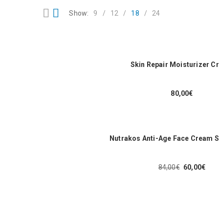
Show:
9
12
18
24
Skin Repair Moisturizer 
80,00
€
Nutrakos Anti-Age Face Cream 
84,00
€
60,00
€
Original
Η
price
τρέχουσα
was:
τιμή
84,00€.
είναι:
60,00€.