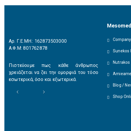
Mesomed
Company 
Αρ. Γ.Ε.ΜΗ.: 162873503000
Α.Φ.Μ: 801762878
Sunekos 
Nutrakos
Πιστεύουμε πως κάθε άνθρωπος
χρειάζεται να ζει την ομορφιά του τόσο
Amieame
εσωτερικά, όσο και εξωτερικά.
Blog / N
Shop Onl