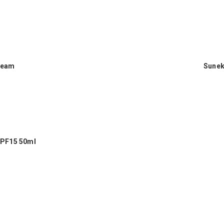
Cream
Sunek
SPF15 50ml