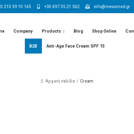
0 210 59 10 165
+30 697 35 21 562
info@mesomed.gr
me
Company
Products
Blog
Shop Online
Con
Β2Β
Anti-Age Face Cream SPF 15
Αρχική σελίδα
Cream