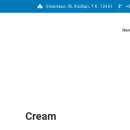
Επαύλεως 36, Χαϊδάρι, Τ.Κ.: 124 61
+3
Ho
Cream